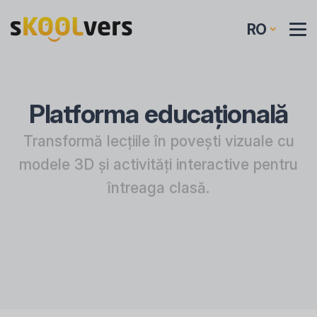
RO
Platforma educațională
Transformă lecțiile în povești vizuale cu
modele 3D și activități interactive pentru
întreaga clasă.