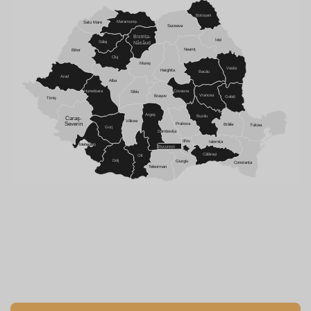
Botoșani
Maramureș
Satu Mare
Suceava
Bistrița-
Iași
Sălaj
Năsăud
Neamț
Bihor
Cluj
Mureș
Vaslui
Harghita
Bacău
Arad
Alba
Hunedoara
Covasna
Sibiu
Vrancea
Brașov
Galați
Timiș
Argeș
Buzău
Caraș-
Vâlcea
Prahova
Severin
Brăila
Tulcea
Gorj
Dâmbovița
Ilfov
Ialomița
Mehedinți
București
Călărași
Olt
Dolj
Giurgiu
Constanța
Teleorman